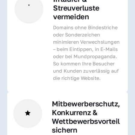
Streuverluste 
vermeiden
Domains ohne Bindestriche 
oder Sonderzeichen 
minimieren Verwechslungen 
– beim Eintippen, in E-Mails 
oder bei Mundpropaganda. 
So kommen Ihre Besucher 
und Kunden zuverlässig auf 
die richtige Website.
Mitbewerberschutz, 
Konkurrenz & 
Wettbewerbsvorteil 
sichern 