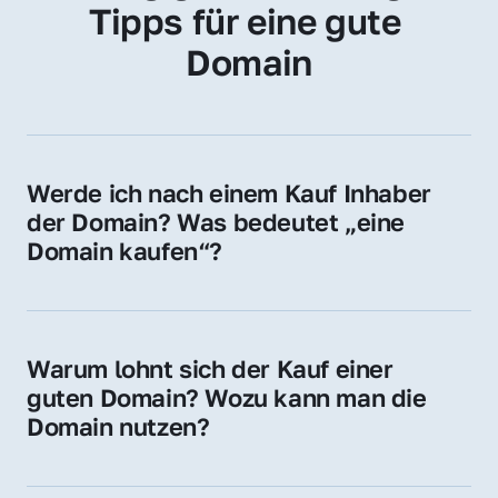
Tipps für eine gute 
Domain
Werde ich nach einem Kauf Inhaber 
der Domain? Was bedeutet „eine 
Domain kaufen“?
Ja, Sie werden der offizielle Domain-Inhaber. 
Sie erhalten alle Rechte zur Nutzung, 
Verwaltung oder Weiterveräußerung der 
Warum lohnt sich der Kauf einer 
Domain.
guten Domain? Wozu kann man die 
Domain nutzen?
Eine starke Domain steigert Sichtbarkeit, 
Vertrauen und Markenwert. Nutzen Sie sie 