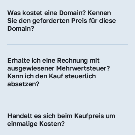
für Ihre Website, Weiterleitung, E-Mail-
Was kostet eine Domain? Kennen 
Adressen oder als digitale Investition.
Sie den geforderten Preis für diese 
Domain?
Der Preis variiert je nach Domain. Für diese 
Domain liegt ein konkreter Kaufpreis vor – 
kontaktieren Sie uns gerne für ein 
Erhalte ich eine Rechnung mit 
unverbindliches Angebot.
ausgewiesener Mehrwertsteuer? 
Kann ich den Kauf steuerlich 
absetzen?
Ja, Sie erhalten eine Rechnung mit MwSt. 
Für Unternehmen ist der Kauf in der Regel 
steuerlich absetzbar.
Handelt es sich beim Kaufpreis um 
einmalige Kosten?
Ja. Der Kaufpreis ist einmalig. Nur beim 