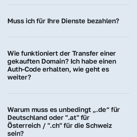
späteren Betrieb der Domain (z. B. beim 
Hosting-Anbieter) fallen geringe laufende 
Muss ich für Ihre Dienste bezahlen?
Gebühren an. Diese bewegen sich für .de 
Nein, bei uns zahlen Sie nur den Kaufpreis 
Domains bei ca. 5€ / Jahr
der Domain – ohne zusätzliche Vermittlungs- 
oder Servicegebühren.
Wie funktioniert der Transfer einer 
gekauften Domain? Ich habe einen 
Auth-Code erhalten, wie geht es 
weiter?
Mit dem Auth-Code beauftragen Sie Ihren 
Provider, die Domain zu übernehmen. Gerne 
begleiten wir Sie bei diesem einfachen und 
Warum muss es unbedingt „.de“ für 
schnellen Prozess.
Deutschland oder ".at" für 
Österreich / ".ch" für die Schweiz 
sein?